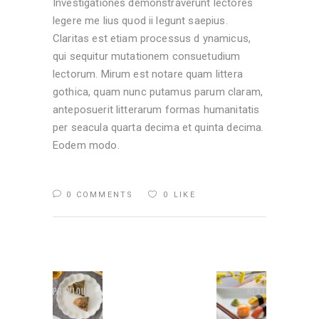
Investigationes demonstraverunt lectores
legere me lius quod ii legunt saepius.
Claritas est etiam processus d ynamicus,
qui sequitur mutationem consuetudium
lectorum. Mirum est notare quam littera
gothica, quam nunc putamus parum claram,
anteposuerit litterarum formas humanitatis
per seacula quarta decima et quinta decima.
Eodem modo.
0 COMMENTS
0
LIKE
Previous
Next